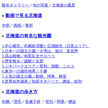
観光ギャラリー
／
旬の写真
／
北海道の風景
動画で見る北海道
中部
／
西部
／
東部
北海道の有名な観光圏
1.中心都市／札幌経済圏と広域観光（日高エリア）
2.日本一の国立公園／大雪山、旭川、富良野
3.高山植物／利尻礼文サロベツ
4.歴史散歩／函館と近郊
5.ジオパークエリア／登別、洞爺、ニセコ
6.東洋一の畑作地帯／十勝
7.人気の国立公園／釧路、阿寒、根室
8.世界自然遺産／知床オホーツク、網走、紋別
北海道の歩き方
札幌
／
増毛
／
音威子府
／
登別
／
阿寒
／
網走