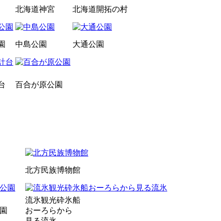
北海道神宮
北海道開拓の村
園
中島公園
大通公園
台
百合が原公園
北方民族博物館
流氷観光砕氷船
園
おーろらから
見る流氷