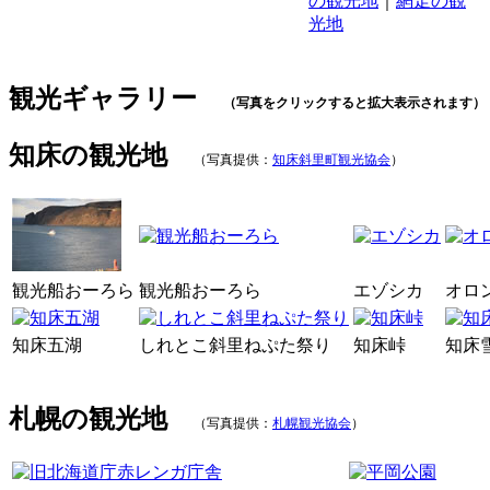
の観光地
｜
網走の観
光地
観光ギャラリー
（写真をクリックすると拡大表示されます）
知床の観光地
（写真提供：
知床斜里町観光協会
）
観光船おーろら
観光船おーろら
エゾシカ
オロ
知床五湖
しれとこ斜里ねぷた祭り
知床峠
知床
札幌の観光地
（写真提供：
札幌観光協会
）