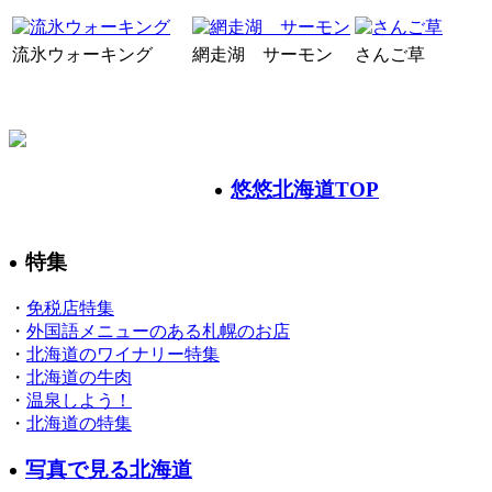
流氷ウォーキング
網走湖 サーモン
さんご草
悠悠北海道TOP
特集
・
免税店特集
・
外国語メニューのある札幌のお店
・
北海道のワイナリー特集
・
北海道の牛肉
・
温泉しよう！
・
北海道の特集
写真で見る北海道