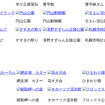
羊ケ丘展望台
豊平館
豊平峡ダム
円山公園
円山動物園
モエレ沼公
ど
すすきの祭り
滝野すずらん丘陵公園
札幌市時計
網走湖 カヌー
花火大会
ひまわり畑
能取岬への道
オホーツク流氷館
フロックス公