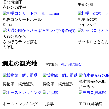
旧北海道庁
平岡公園
赤レンガ庁舎
札幌市の木
札幌コンサートホール
Kitara
ライラック
大通公園から
さっぽろテレビ搭を
サッポロさとらん
のぞむ
網走の観光地
（写真提供：
網走市観光協会
）
流氷観光砕氷船
博物館 網走監獄
博物館 網走監獄
おーろら
ホーストレッキング
北浜駅
モヨロ貝塚館